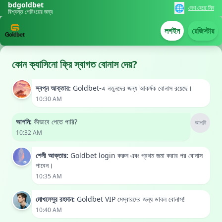
bdgoldbet
🌐
দেশ বেছে নিন
বিশ্বস্ত গেমিংয়ের জন্য
লগইন
রেজিস্টার
কোন ক্যাসিনো ফ্রি স্বাগত বোনাস দেয়?
স্বপ্ন আক্তার:
Goldbet-এ নতুনদের জন্য আকর্ষক বোনাস রয়েছে।
10:30 AM
আপনি:
কীভাবে পেতে পারি?
আপনি
10:32 AM
শেলী আক্তার:
Goldbet login করুন এবং প্রথম জমা করার পর বোনাস
পাবেন।
10:35 AM
মোখলেসুর রহমান:
Goldbet VIP মেম্বারদের জন্য ডাবল বোনাস!
10:40 AM