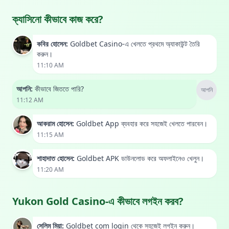
ক্যাসিনো কীভাবে কাজ করে?
কবির হোসেন:
Goldbet Casino-এ খেলতে প্রথমে অ্যাকাউন্ট তৈরি
করুন।
11:10 AM
আপনি:
কীভাবে জিততে পারি?
আপনি
11:12 AM
আকরাম হোসেন:
Goldbet App ব্যবহার করে সহজেই খেলতে পারবেন।
11:15 AM
শাহাদাত হোসেন:
Goldbet APK ডাউনলোড করে অফলাইনেও খেলুন।
11:20 AM
Yukon Gold Casino-এ কীভাবে লগইন করব?
সেলিম মিয়া:
Goldbet com login থেকে সহজেই লগইন করুন।